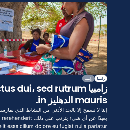
تغير المناخ
الهجرة والنزوح
الأزمات والكوارث
الاجتماعية والاقتصادية والتمكين
زامبيا
زامبيا
زامبيا s dui، sed rutrum
mauris الدهليز in.
إننا لا نسمح إلا بالحد الأدنى من النشاط الذي نمارس
بعيدًا عن أي شيء يترتب على