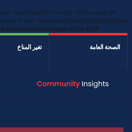
ain was triggered too early. This is usually an
action or later. Please see
Debugging in WordPress
wp-includes/functions.php
on line
6170
الصحة العامة
تغير المناخ