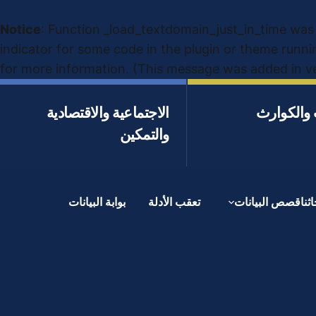
Notice
: Function _load_textdomain_just_in_time was
indicator for some code in the plugin or theme runni
for more information. (This message was added in ver
 والكوارث
الاجتماعية والاقتصادية
والتمكين
عنصر القائمة الفرعية 1
عنصر القائمة الفرعية 2
عنصر القائمة الفرعية 3
عنصر القائمة الفرعية 4
اثنا
قصص البيانات
تعقب الأدلة
بوابة البيانات