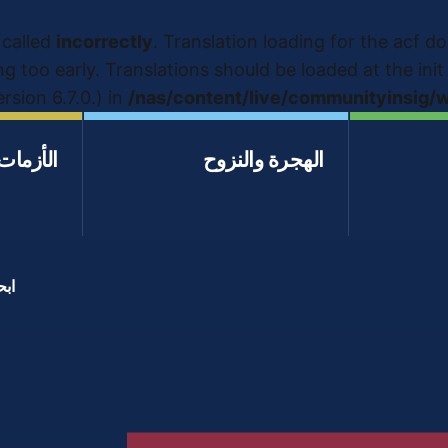
 called
incorrectly
. Translation loading for the
acf
dom
ng too early. Translations should be loaded at the
init
sion 6.7.0.) in
/nas/content/live/communityinsig/
الهجرة والنزوح
الأزمات
ابح